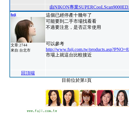
由NIKON專業SUPERCooLScan9000
fuji
這個已經停產十幾年了
可能要到二手市場找看看
不過要注意，是否正常使用
可以參考
文章:2744
http://www.fuji.com.tw/products.asp?PNO=8
來自:台北市
市場上就這台比較接近
回頂端
目前位於第1頁