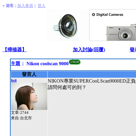
»
遊客
||
加入會員
||
登入
【掃描器】
加入討論(回覆)
發
主題： Nikon coolscan 9000
發言人
fuji
NIKON專業SUPERCooLScan9000ED正負
請問何處可的到？
文章:2744
來自:台北市