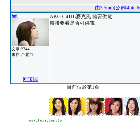
由3.5mm(公)轉4pin
fuji
AKG C411L麥克風 需要供電
轉接要看是否可供電
文章:2744
來自:台北市
回頂端
目前位於第1頁