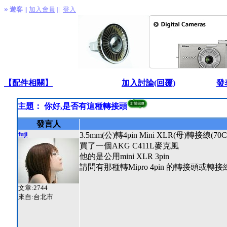
»
遊客
||
加入會員
||
登入
【配件相關】
加入討論(回覆)
發
主題： 你好,是否有這種轉接頭
發言人
fuji
3.5mm(公)轉4pin Mini XLR(母)轉接線(70
買了一個AKG C411L麥克風
他的是公用mini XLR 3pin
請問有那種轉Mipro 4pin 的轉接頭或轉接
文章:2744
來自:台北市