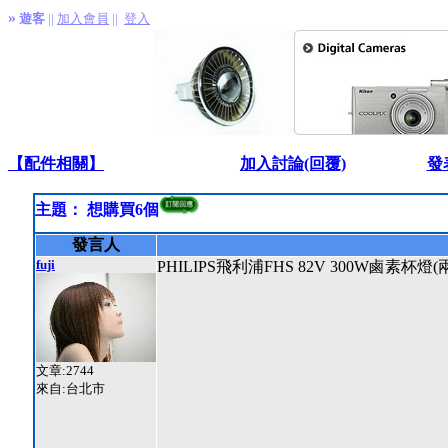
»
遊客
||
加入會員
||
登入
【配件相關】
加入討論(回覆)
發
主題： 想購買6個
發言人
fuji
PHILIPS飛利浦FHS 82V 300W鹵素杯燈(
文章:2744
來自:台北市