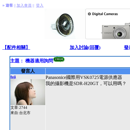
»
遊客
||
加入會員
||
登入
【配件相關】
加入討論(回覆)
發
主題： 機器適用詢問
發言人
fuji
Panasonice國際用VSK0725電源供應器
我的攝影機是SDR-H20GT，可以用嗎？
文章:2744
來自:台北市