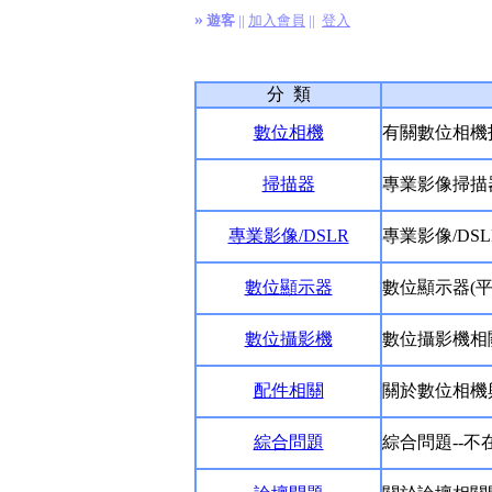
»
遊客
||
加入會員
||
登入
分 類
數位相機
有關數位相機
掃描器
專業影像掃描
專業影像/DSLR
專業影像/DS
數位顯示器
數位顯示器(平
數位攝影機
數位攝影機相
配件相關
關於數位相機
綜合問題
綜合問題--