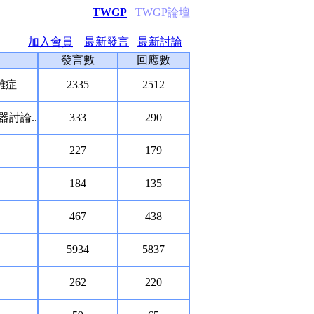
TWGP
TWGP論壇
加入會員
最新發言
最新討論
發言數
回應數
雜症
2335
2512
討論..
333
290
227
179
184
135
467
438
5934
5837
262
220