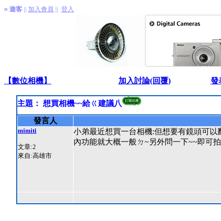
»
遊客
||
加入會員
||
登入
【數位相機】
加入討論(回覆)
發
主題： 想買相機~~給ㄍ建議八
發言人
mimiti
小弟最近想買一台相機:但想要有鏡頭可以
內功能就大概一般ㄉ~另外問一下~~即可拍
文章:2
來自:高雄市