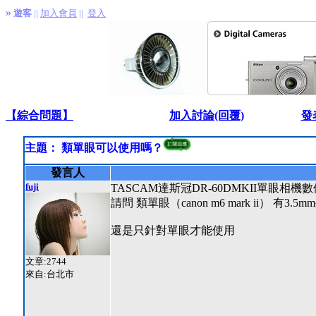
»
遊客
||
加入會員
||
登入
【綜合問題】
加入討論(回覆)
發
主題： 類單眼可以使用嗎？
發言人
fuji
TASCAM達斯冠DR-60DMKII單眼相
請問 類單眼（canon m6 mark ii）
還是只針對單眼才能使用
文章:2744
來自:台北市