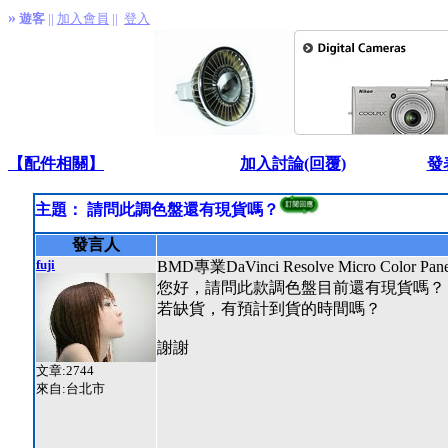
»
遊客
||
加入會員
||
登入
【配件相關】
加入討論(回覆)
發
主題： 請問此調色盤還有現貨嗎？
發言人
fuji
BMD專業DaVinci Resolve Micro Color 
您好，請問此款調色盤目前還有現貨嗎？
若缺貨，有預計到貨的時間嗎？
謝謝
文章:2744
來自:台北市